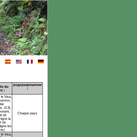
родоразрешение
de du
:
t :
le Visa,
xpress,
dat
ue,
JCB
,
eunant,
Chaque pays
t (le
ligne la
H
(le
igne les
nis)
le Visa,