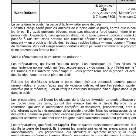
15-30 jours /
Le vis
10$
WorldRxStore
-
-
-
-
MasterCar
7-15 jours / 25$
American E
3-7 jours / 50$
La perte dans le poids : la partie difficile —
избегание de
cela
Chasha
Graalja
sacré pour les adeptes de la perte dans le poids, certes que la balle
les livres. Il y avait quelques bévues, mais pas chacun a forcé quand même le p
personnels. Cependant, bien qu'aucun d'eux ne craque pas-ins, obligera
malai ko
passée à l'air "fin", dans certains cas l'obésité sérieuse et stable, certaines de
peuvent — en produisant le clic des résultats rapides initiaux — vous donnent "l'impul
du démarreur. Vers cet élargissement certains d'eux peuvent commencer le programm
ils ne peuvent pas être sa base.
Voici la rénovation sur leurs lettres de créance :
Les préparations, qui lavent l'eau du corps. Les diurétiques (ou "les pilules d'
augmentent la norme, selon qui l'eau
экскретируется du
corps. Ils ont l'effet même
les saunas et les salles de bain à vapeur : vous perdez l'eau, non la graisse, et dè
des liquides, vous rendrez pèse ce poids.
Puisque les diurétiques privent le corps des minéraux essentiels comme potass
surmontables, si vous n'avez pas de violation définie, tel que l'arrestation liquid
contrôle par le médecin). Les diurétiques n'ont pas d'aucune place légale dans le 
dans le poids.
Les préparations, qui lèvent les niveaux de la glande thyroïde. La seule utilisation 
se trouve dans ces gens, qui ont des niveaux bas de la glande thyroïde. Ils 
l'
hormone, qui aide la combustion complète, et finalement, probablement, sera l'
s'améliorent avec la thérapeutique de la glande thyroïde. Mais les préparations de l
désirables comme la prescription ordinaire pour lever le niveau du métabolisme à
ov
peuvent atteindre de cet effet chez les gens sains seulement quand est pris en quan
Les préparations, qui réduisent l'appétit. Eux on savent aussi comme
anorectics du
t
signifie la perte de l'appétit. Ils insèrent les amphétamines et les préparations se
amphétamines - les préparations, qui stimulent le système nerveux; ils aug
métabolisme et répriment l'appétit. Bientôt, cependant, le corps développe la toléran