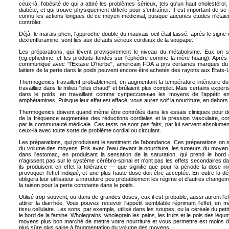
ceux-là, l'obésité de qui a attiré les problèmes sérieux, tels qu'un haut cholestérol, l
diabète, et qui trouve physiquement difficile pour s'entraîner. Il est important de se
connu les actions longues de ce moyen médicinal, puisque aucunes études
n'étaie
contrôler.
Déjà, le marais-phen, l'approche double du mauvais oeil était laissé, après le signe
dexfenfluramine
, sont liés aux défauts sérieux cordiaux de la soupape.
Les préparations, qui lèvent provisoirement le niveau du métabolisme. Eux o
(
eg.ephedrine
, et les produits fondés sur l'éphédre comme la mère-huang). Après
communiqué avec "l'Extase D'herbe", américain
FDA
a pris certaines marques du
laitiers de la perte dans le poids peuvent encore être achetés des rayons aux États-U
Thermogenics
travaillent probablement, en augmentant la température intérieure 
travailliez dans le milieu "plus chaud" et brûlaient plus complet. Mais certains experts
dans le poids, en travaillant comme
супрессивные les
moyens de l'appétit en
amphétamines. Puisque leur effet est effacé, vous aurez soif la nourriture, en dehors 
Thermogenics
doivent quand même être contrôlés dans les essais cliniques pour défin
de la fréquence augmentée des réductions cordiales et la pression vasculaire,
par la communauté médicale. Ces tests ne sont pas faits, par lui servent absolument
ceux-là avec toute sorte de problème cordial ou circulant.
Les préparations, qui produisent le sentiment de l'abondance. Ces préparations on
du volume des moyens. Pris avec l'eau devant la nourriture, les tumeurs du moyen
dans l'estomac, en produisant la sensation de la saturation, qui prend le bord d
n'agissent pas sur le système cérébro-spinal et n'ont pas les effets secondaires
ils produisent en effet la tolérance — que signifie que pour la période la dose ini
provoquer l'effet indiqué, et une plus haute dose doit être acceptée. En outre la d
obligera leur utilisateur à introduire peu probablement les régime et d'autres change
la raison pour la perte constante dans le poids.
Utilisé trop souvent, ou dans de grandes doses, eux il est probable, aussi auront l'e
attirer la diarrhée. Vous pouvez recevoir l'appétit semblable réprimant l'effet, en 
tissu cellulaire. Les sons, par exemple, utilisé dans les soupes, ou la céréale du pe
le bord de la famine.
Wholegrains
,
wholegrain les
pains, les fruits et le pois des légu
moyens plus bon marché de mettre votre nourriture et vous permettre est moins de c
plus sûre plus saine à l'augmentation du volume des moyens.