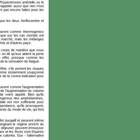
'hypertension artérielle ou le
 rappeler aussi que rien n'est
nt pas encore faites pour les
 que les deux,
fenfluramine
et
n savent comme
thermogenics
 que sur les cas mortels ont
 marché, mais les mélanges
nis et d'autres pays.
du corps de manière que vous
 on dit qu'eux aident la perte
 effet, presque comme les
de la sensation de fatigué.
ir, s'ils portent les risques
 comme instamment soupçonné
 de la contre-indication pour
 savent comme l'augmentation
 de l'augmentation du volume
e votre appétit. Bien qu'ils
 dangereux des amphétamines,
tiale est non suffisante pour
épendance, qu'ils provoquent,
ments du mode de vie, qui font
ffet purgatif et peuvent même
mangeant le régime enrichi du
tit déjeuner peuvent émousser
mes et les fèves sont d'autres
alories. Eux - l'alternative