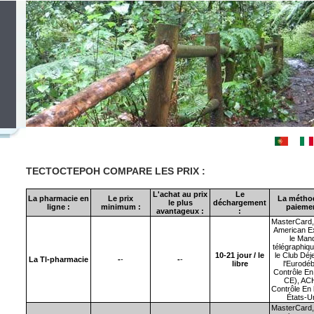
ТЕСТОСТЕРОН
COMPARE LES PRIX :
L'achat au prix
Le
La pharmacie en
Le prix
La métho
le plus
déchargement
ligne :
minimum :
paiemen
avantageux :
:
MasterCard, 
American E
le Man
télégraphiq
10-21 jour / le
le Club Déj
La Tl-pharmacie
-
-
-
-
libre
l'Eurodébi
Contrôle En 
CE),
AC
Contrôle En l
États-U
MasterCard, 