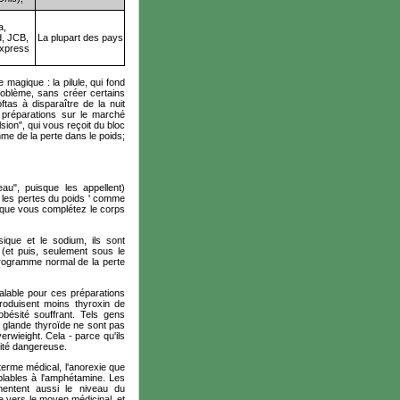
a,
d,
JCB
,
La plupart des pays
xpress
 magique : la pilule, qui fond
roblème, sans créer certains
ftas
à disparaître de la nuit
s préparations sur le marché
sion", qui vous reçoit du bloc
e de la perte dans le poids;
eau", puisque les appellent)
 ' les pertes du poids ' comme
s que vous complétez le corps
ique et le sodium, ils sont
e (et puis, seulement sous le
programme normal de la perte
valable pour ces préparations
produisent moins
thyroxin de
obésité souffrant. Tels gens
a glande thyroïde ne sont pas
erwieight
. Cela - parce qu'ils
tité dangereuse.
erme médical, l'anorexie que
mblables à l'amphétamine. Les
mentent aussi le niveau du
ce vers le moyen médicinal, et