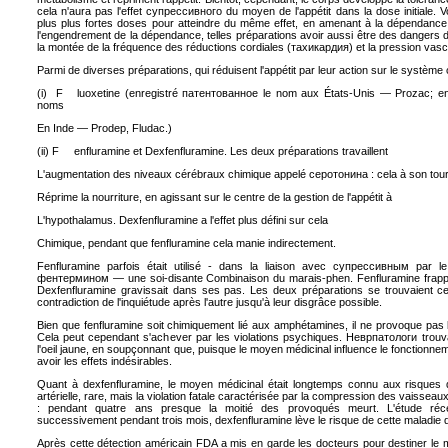
cela n'aura pas l'effet
супрессивного du
moyen de l'appétit dans la dose initiale.
plus plus fortes doses pour atteindre du même effet, en amenant à la dépendanc
l'engendrement de la dépendance, telles préparations avoir aussi être des dangers di
la montée de la fréquence des réductions cordiales
(тахикардия)
et la pression vasc
Parmi de diverses préparations, qui réduisent l'appétit par leur action sur le système 
(i) F
luoxetine
(enregistré
патентованное le
nom aux États-Unis —
Prozac
; e
noms
En Inde —
Prodep
,
Fludac
.)
(ii) F
enfluramine
et
Dexfenfluramine
. Les deux préparations travaillent
L'augmentation des niveaux cérébraux chimique appelé
серотонина
: cela à son tou
Réprime la nourriture, en agissant sur le centre de la gestion de l'appétit à
L'hypothalamus.
Dexfenfluramine
a l'effet plus défini sur cela
Chimique, pendant que
fenfluramine
cela manie indirectement.
Fenfluramine
parfois était utilisé - dans la liaison avec
супрессивным par le
фентермином
— une soi-disante Combinaison du marais-phen.
Fenfluramine
frapp
Dexfenfluramine
gravissait dans ses pas. Les deux préparations se trouvaient c
contradiction de l'inquiétude après l'autre jusqu'à leur disgrâce possible.
Bien que
fenfluramine
soit chimiquement lié aux amphétamines, il ne provoque pas
Cela peut cependant s'achever par les violations psychiques.
Неврпатологи
trouv
l'oeil jaune, en soupçonnant que, puisque le moyen médicinal influence le fonctionne
avoir les effets indésirables.
Quant à
dexfenfluramine
, le moyen médicinal était longtemps connu aux risques 
artérielle, rare, mais la violation fatale caractérisée par la compression des vaisse
: pendant quatre ans presque la moitié des provoqués meurt. L'étude réce
successivement pendant trois mois,
dexfenfluramine
lève le risque de cette maladie d
Après cette détection américain
FDA a mis en garde les docteurs pour destiner le