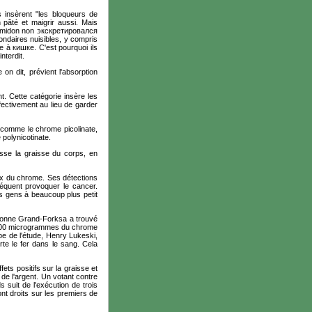
ls insèrent "les bloqueurs de
 pâté et maigrir aussi. Mais
'amidon non
экскретировался
ondaires nuisibles, y compris
ne à
кишке
. C'est pourquoi ils
 interdit.
 on dit, prévient l'absorption
t. Cette catégorie insère les
fectivement au lieu de garder
 — comme le chrome
picolinate
,
e
polynicotinate
.
isse la graisse du corps, en
aux du chrome. Ses détections
équent provoquer le cancer.
es gens à beaucoup plus petit
rsonne Grand-Forksa a trouvé
s 200 microgrammes du chrome
ipe de l'étude, Henry Lukeski,
rte le fer dans le sang. Cela
ts positifs sur la graisse et
e l'argent. Un votant contre
 suit de l'exécution de trois
sont droits sur les premiers de