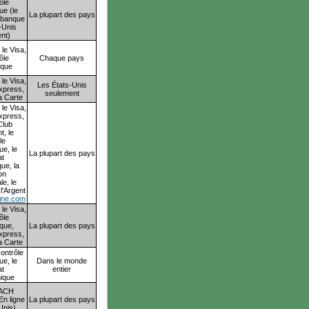
ôle
ue (le
La plupart des pays
 banque
-Unis
nt)
le Visa,
ôle
Chaque pays
ique
le Visa,
Les États-Unis
xpress,
seulement
a Carte
le Visa,
xpress,
 Club
t, le
le
ue, le
La plupart des pays
t
ue, la
on
e, le
'Argent
ine.com
le Visa,
ôle
ique,
La plupart des pays
xpress,
a Carte
contrôle
ue, le
Dans le monde
t
entier
hique
ACH
En ligne
La plupart des pays
Unis),