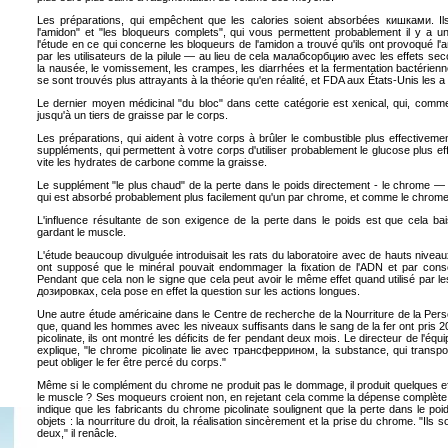
Les préparations, qui empêchent que les calories soient absorbées
кишками
. I
l'amidon" et "les bloqueurs complets", qui vous permettent probablement il y a un
l'étude en ce qui concerne les bloqueurs de l'amidon a trouvé qu'ils ont provoqué l
par les
utilisateurs de la pilule — au lieu de cela
малабсорбцию
avec les effets sec
la nausée, le vomissement, les crampes, les diarrhées et la fermentation bactérien
se sont trouvés plus attrayants à la théorie qu'en réalité, et
FDA aux
États-Unis les a
Le dernier moyen médicinal "du bloc" dans cette catégorie est
xenical
, qui, comme
jusqu'à un tiers de graisse par le corps.
Les préparations, qui aident à votre corps à brûler le combustible plus effectivemen
suppléments, qui permettent à votre corps d'utiliser probablement le glucose plus ef
vite les hydrates de carbone comme la graisse.
Le supplément "le plus chaud" de la perte dans le poids directement - le chrome
qui est absorbé probablement plus facilement qu'un par chrome, et comme le chrom
L'influence résultante de son exigence de la perte dans le poids est que cela ba
gardant le muscle.
L'étude beaucoup divulguée introduisait les rats du laboratoire avec de hauts nive
ont supposé que le minéral pouvait endommager la fixation de l'ADN et par cons
Pendant que cela non le signe que cela peut avoir le même effet quand utilisé par l
дозировках
, cela pose en effet la question sur les actions longues.
Une autre étude américaine dans le Centre de recherche de la Nourriture de la Pe
que, quand les hommes avec les niveaux suffisants dans le sang de la fer ont pri
picolinate
, ils ont montré les déficits de fer pendant deux mois. Le directeur de l'équ
explique, "le chrome
picolinate
lie avec
трансферрином
, la substance, qui transpo
peut obliger le fer être percé du corps."
Même si le complément du chrome ne produit pas le dommage, il produit quelques effe
le muscle ? Ses moqueurs croient non, en rejetant cela comme la dépense complète d
indique que les fabricants du chrome
picolinate
soulignent que la perte dans le poids
objets : la nourriture du droit, la réalisation sincèrement et la prise du chrome. "Ils 
deux," il renâcle.