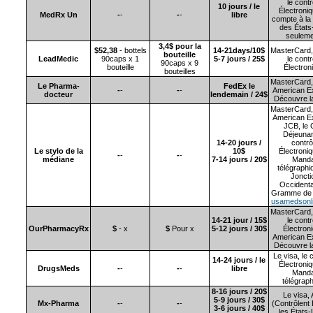
le contr
10 jours / le
Électroniq
MedRx
Un
-
-
-
-
libre
compte à la
des États
seuleme
3,4$ pour la
$52,38
-
bottels
14-21days/10$
MasterCard, 
bouteille
LeadMedic
90caps x 1
5-7 jours / 25$
le contr
90caps x 9
bouteille
Électron
bouteilles
MasterCard, 
Le Pharma-
FedEx le
-
-
-
-
American E
docteur
lendemain / 24$
Découvre l
MasterCard, 
American E
JCB
, le
Déjeunan
14-20 jours /
contrô
Le stylo de la
10$
Électroniq
-
-
-
-
médiane
7-14 jours / 20$
Manda
télégraphiq
Joncti
Occidental
Gramme de l
usamedsonl
MasterCard, 
14-21 jour / 15$
le contr
OurPharmacyRx
$
- x
$
Pour x
5-12 jours / 30$
Électron
American E
Découvre l
Le visa, le 
14-24 jours / le
Électroniq
DrugsMeds
-
-
-
-
libre
Manda
télégrap
8-16 jours / 20$
Le visa,
5-9 jours / 30$
Mx-Pharma
-
-
-
-
(Contrôlent 
3-6 jours / 40$
les États-