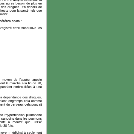
 Vous aurez besoin de plus en
e des drogues. En dehors de
rects pour la santé, tels que
ulaire.
cérébro-spinal :
nregistré
патентованные les
r
moyen de l'appétit appelé
ent le marché à la fin de 70,
ependant embrouillées à une
 la dépendance des drogues.
aient longtemps cela comme
ment du cerveau, cela pouvait
de l'hypertension pulmonaire
aux sanguins dans les poumons
nte a montré que, utilisé
e 30 fois.
 moyen médicinal à seulement